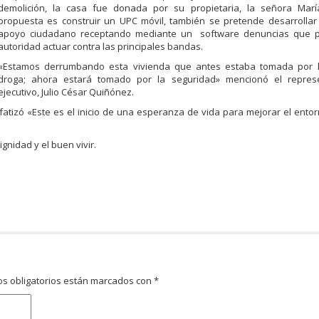
demolición, la casa fue donada por su propietaria, la señora Marí
propuesta es construir un UPC móvil, también se pretende desarrollar
apoyo ciudadano receptando mediante un software denuncias que p
autoridad actuar contra las principales bandas.
«Estamos derrumbando esta vivienda que antes estaba tomada por 
droga; ahora estará tomado por la seguridad» mencionó el repres
ejecutivo, Julio César Quiñónez.
fatizó «Este es el inicio de una esperanza de vida para mejorar el ento
gnidad y el buen vivir.
s obligatorios están marcados con
*