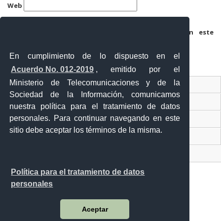
Web
Guarda mi nombre, correo electrónico y web en este
navegador para la próxima vez que comente.
En cumplimiento de lo dispuesto en el
Acuerdo No. 012-2019
, emitido por el
Ministerio de Telecomunicaciones y de la
Ventanilla Única Virtual
Sociedad de la Información, comunicamos
Ventanilla Única de Comercio Exterior
nuestra política para el tratamiento de datos
personales. Para continuar navegando en este
Gobierno Abierto
sitio debe aceptar los términos de la misma.
Visor Ciudadano
Contacto ciudadano
Política para el tratamiento de datos
personales
Malecón y Aguirre
Aceptar
Guayaquil - Ecuador