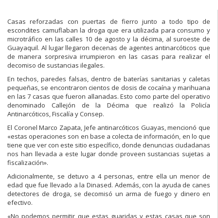
Casas reforzadas con puertas de fierro junto a todo tipo de
escondites camuflaban la droga que era utilizada para consumo y
microtráfico en las calles 10 de agosto y la décima, al suroeste de
Guayaquil. Al lugar llegaron decenas de agentes antinarcóticos que
de manera sorpresiva irrumpieron en las casas para realizar el
decomiso de sustancias ilegales.
En techos, paredes falsas, dentro de baterías sanitarias y caletas
pequeñas, se encontraron cientos de dosis de cocaína y marihuana
en las 7 casas que fueron allanadas. Esto como parte del operativo
denominado Callejón de la Décima que realizó la Policía
Antinarcóticos, Fiscalía y Consep.
El Coronel Marco Zapata, Jefe antinarcóticos Guayas, mencionó que
«estas operaciones son en base a colecta de información, en lo que
tiene que ver con este sitio específico, donde denuncias ciudadanas
nos han llevada a este lugar donde proveen sustancias sujetas a
fiscalización».
Adicionalmente, se detuvo a 4 personas, entre ella un menor de
edad que fue llevado a la Dinased. Además, con la ayuda de canes
detectores de droga, se decomisó un arma de fuego y dinero en
efectivo.
«No podemos permitir que estas guaridas y estas casas que son