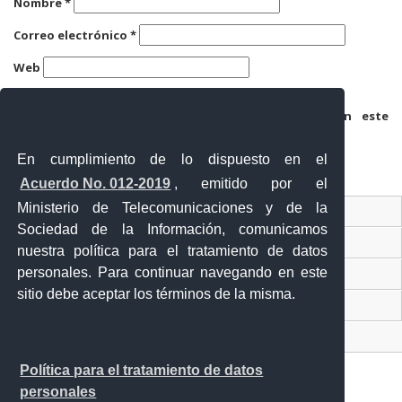
Nombre
*
Correo electrónico
*
Web
Guarda mi nombre, correo electrónico y web en este
navegador para la próxima vez que comente.
En cumplimiento de lo dispuesto en el
Acuerdo No. 012-2019
, emitido por el
Ministerio de Telecomunicaciones y de la
Ventanilla Única Virtual
Sociedad de la Información, comunicamos
Ventanilla Única de Comercio Exterior
nuestra política para el tratamiento de datos
personales. Para continuar navegando en este
Gobierno Abierto
sitio debe aceptar los términos de la misma.
Visor Ciudadano
Contacto ciudadano
Política para el tratamiento de datos
personales