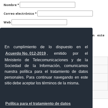
Nombre
*
Correo electrónico
*
Web
Guarda mi nombre, correo electrónico y web en este
navegador para la próxima vez que comente.
En cumplimiento de lo dispuesto en el
Acuerdo No. 012-2019
, emitido por el
Ministerio de Telecomunicaciones y de la
Ventanilla Única Virtual
Sociedad de la Información, comunicamos
Ventanilla Única de Comercio Exterior
nuestra política para el tratamiento de datos
personales. Para continuar navegando en este
Gobierno Abierto
sitio debe aceptar los términos de la misma.
Visor Ciudadano
Contacto ciudadano
Política para el tratamiento de datos