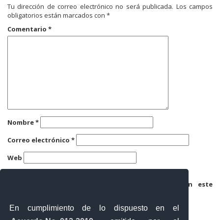
Tu dirección de correo electrónico no será publicada.
Los campos
obligatorios están marcados con
*
Comentario
*
Nombre
*
Correo electrónico
*
Web
Guarda mi nombre, correo electrónico y web en este
navegador para la próxima vez que comente.
En cumplimiento de lo dispuesto en el