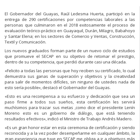
El Gobernador del Guayas, Raúl Ledesma Huerta, participó en la
entrega de 290 certificaciones por competencias laborales a las
personas que culminaron en el 2018 exitosamente el proceso de
evaluación teórico-práctico en Guayaquil, Durán, Milagro, Babahoyo
y Santar Elena; en los sectores de Comercio y Ventas, Construcción,
Textil y Comunicación.
Los nuevos graduados forman parte de un nuevo ciclo de estudios
que promueve el SECAP en su objetivo de retomar el prestigio,
dentro de su competencia, que perdió durante casi una década.
«Felicito a todas las personas que hoy reciben su certificado, lo cual
demuestra sus ganas de superación y objetivos y la creatividad
para salir de momentos difíciles, sin ninguno de ustedes nada de
esto sería posible», destacó el Gobernador del Guayas.
«Esto es una recompensa a su esfuerzo y dedicación que sea un
paso firme a todos sus sueños, esta certificación les servirá
muchísimos para trazar sus metas ,como dice el presidente Lenín
Moreno esto es un gobierno de diálogo, que está teniendo
resultados efectivos», indicó el Ministro de Trabajo Andrés Madero.
«Es un gran honor estar en esta ceremonia de certificación y siendo
reconocida y a la vez poder desempeñarme en cualquier ámbito, la
gran experiencia que tuve en SECAP me obliga a ir a objetivos más