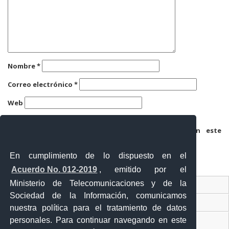
Nombre
*
Correo electrónico
*
Web
Guarda mi nombre, correo electrónico y web en este
navegador para la próxima vez que comente.
En cumplimiento de lo dispuesto en el
Acuerdo No. 012-2019
, emitido por el
Ministerio de Telecomunicaciones y de la
Ventanilla Única Virtual
Sociedad de la Información, comunicamos
Ventanilla Única de Comercio Exterior
nuestra política para el tratamiento de datos
personales. Para continuar navegando en este
Gobierno Abierto