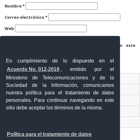
Nombre
*
Correo electrónico
*
Web
Guarda mi nombre, correo electrónico y web en este
navegador para la próxima vez que comente.
En cumplimiento de lo dispuesto en el
Acuerdo No. 012-2019
, emitido por el
Ministerio de Telecomunicaciones y de la
Ventanilla Única Virtual
Sociedad de la Información, comunicamos
Ventanilla Única de Comercio Exterior
nuestra política para el tratamiento de datos
personales. Para continuar navegando en este
Gobierno Abierto
sitio debe aceptar los términos de la misma.
Visor Ciudadano
Contacto ciudadano
Política para el tratamiento de datos