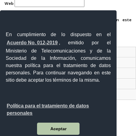
Web
Guarda mi nombre, correo electrónico y web en este
navegador para la próxima vez que comente.
En cumplimiento de lo dispuesto en el
Acuerdo No. 012-2019
, emitido por el
Ministerio de Telecomunicaciones y de la
Ventanilla Única Virtual
Sociedad de la Información, comunicamos
Ventanilla Única de Comercio Exterior
nuestra política para el tratamiento de datos
personales. Para continuar navegando en este
Gobierno Abierto
sitio debe aceptar los términos de la misma.
Visor Ciudadano
Contacto ciudadano
Política para el tratamiento de datos
personales
Malecón y Aguirre
Aceptar
Guayaquil - Ecuador