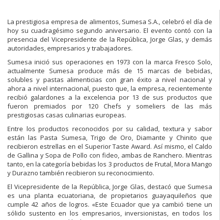
La prestigiosa empresa de alimentos, Sumesa S.A., celebró el día de
hoy su cuadragésimo segundo aniversario. El evento contó con la
presencia del Vicepresidente de la República, Jorge Glas, y demás
autoridades, empresarios y trabajadores.
Sumesa inició sus operaciones en 1973 con la marca Fresco Solo,
actualmente Sumesa produce más de 15 marcas de bebidas,
solubles y pastas alimenticias con gran éxito a nivel nacional y
ahora a nivel internacional, puesto que, la empresa, recientemente
recibió galardones a la excelencia por 13 de sus productos que
fueron premiados por 120 Chefs y someliers de las más
prestigiosas casas culinarias europeas.
Entre los productos reconocidos por su calidad, textura y sabor
están las Pasta Sumesa, Trigo de Oro, Diamante y Chinito que
recibieron estrellas en el Superior Taste Award. Así mismo, el Caldo
de Gallina y Sopa de Pollo con fideo, ambas de Ranchero. Mientras
tanto, en la categoría bebidas los 3 productos de Frutal, Mora Mango
y Durazno también recibieron su reconocimiento.
El Vicepresidente de la República, Jorge Glas, destacó que Sumesa
es una planta ecuatoriana, de propietarios guayaquileños que
cumple 42 años de logros. «Este Ecuador que ya cambió tiene un
sólido sustento en los empresarios, inversionistas, en todos los