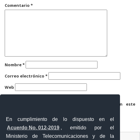
Comentario
*
Nombre
*
Correo electrónico
*
Web
Guarda mi nombre, correo electrónico y web en este
navegador para la próxima vez que comente.
En cumplimiento de lo dispuesto en el
Acuerdo No. 012-2019
, emitido por el
Ministerio de Telecomunicaciones y de la
Ventanilla Única Virtual