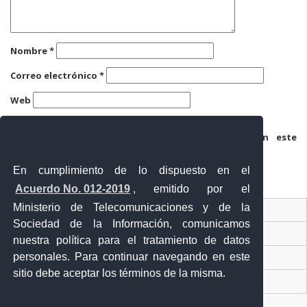
Nombre
*
Correo electrónico
*
Web
Guarda mi nombre, correo electrónico y web en este
navegador para la próxima vez que comente.
En cumplimiento de lo dispuesto en el
Acuerdo No. 012-2019
, emitido por el
Ministerio de Telecomunicaciones y de la
Ventanilla Única Virtual
Sociedad de la Información, comunicamos
Ventanilla Única de Comercio Exterior
nuestra política para el tratamiento de datos
personales. Para continuar navegando en este
Gobierno Abierto
sitio debe aceptar los términos de la misma.
Visor Ciudadano
Contacto ciudadano