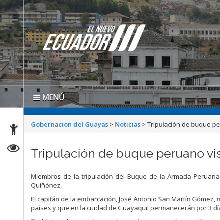
MENÚ
Gobernacion del Guayas
>
Noticias
>
Tripulación de buque pe
Tripulación de buque peruano vi
Miembros de la tripulación del Buque de la Armada Peruana «V
Quiñónez.
El capitán de la embarcación, José Antonio San Martín Gómez, 
países y que en la ciudad de Guayaquil permanecerán por 3 dí