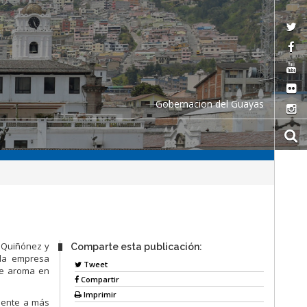
Gobernacion del Guayas
r Quiñónez y
Comparte esta publicación:
r la empresa
Tweet
 de aroma en
Compartir
Imprimir
nente a más