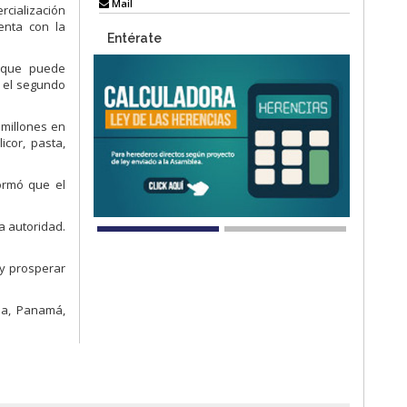
Mail
cialización
enta con la
Entérate
a que puede
 el segundo
 millones en
icor, pasta,
ormó que el
a autoridad.
 y prosperar
ua, Panamá,