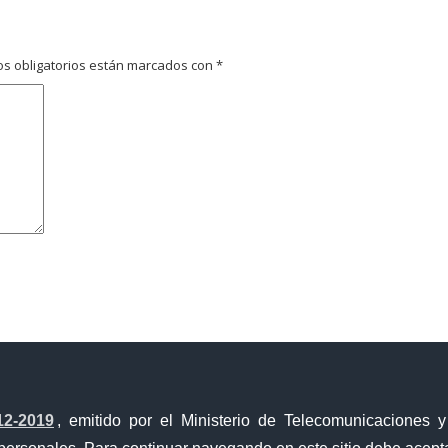
s obligatorios están marcados con
*
avegador para la próxima vez que comente.
12-2019
, emitido por el Ministerio de Telecomunicaciones 