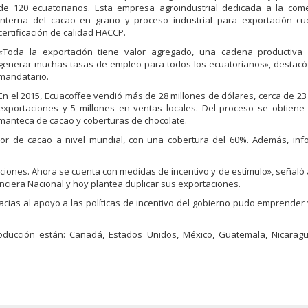
de 120 ecuatorianos. Esta empresa agroindustrial dedicada a la comer
interna del cacao en grano y proceso industrial para exportación cu
certificación de calidad HACCP.
«Toda la exportación tiene valor agregado, una cadena productiv
generar muchas tasas de empleo para todos los ecuatorianos», destacó
mandatario.
En el 2015, Ecuacoffee vendió más de 28 millones de dólares, cerca de 23
exportaciones y 5 millones en ventas locales. Del proceso se obtiene l
manteca de cacao y coberturas de chocolate.
dor de cacao a nivel mundial, con una cobertura del 60%. Además, inf
ones. Ahora se cuenta con medidas de incentivo y de estímulo», señaló 
anciera Nacional y hoy plantea duplicar sus exportaciones.
acias al apoyo a las políticas de incentivo del gobierno pudo emprender
roducción están: Canadá, Estados Unidos, México, Guatemala, Nicarag