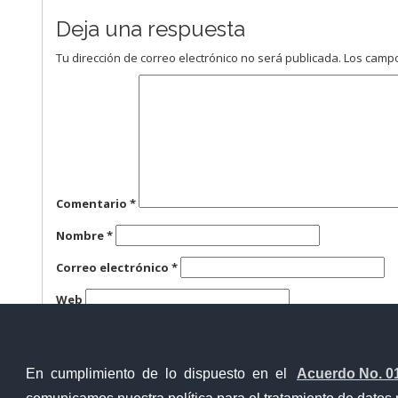
Deja una respuesta
Tu dirección de correo electrónico no será publicada.
Los campo
Comentario
*
Nombre
*
Correo electrónico
*
Web
Guarda mi nombre, correo electrónico y web en este n
En cumplimiento de lo dispuesto en el
Acuerdo No. 0