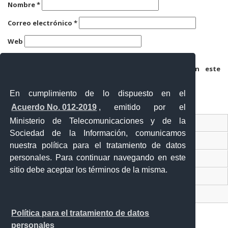
Nombre
*
Correo electrónico
*
Web
Guarda mi nombre, correo electrónico y web en este
navegador para la próxima vez que comente.
En cumplimiento de lo dispuesto en el
Acuerdo No. 012-2019
, emitido por el
Ministerio de Telecomunicaciones y de la
Ventanilla Única Virtual
Sociedad de la Información, comunicamos
Ventanilla Única de Comercio Exterior
nuestra política para el tratamiento de datos
personales. Para continuar navegando en este
Gobierno Abierto
sitio debe aceptar los términos de la misma.
Visor Ciudadano
Contacto ciudadano
Política para el tratamiento de datos
personales