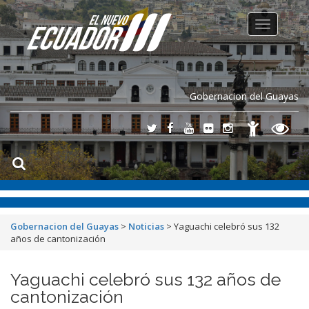
Toggle
navigation
Gobernacion del Guayas
Gobernacion del Guayas
>
Noticias
>
Yaguachi celebró sus 132
años de cantonización
Yaguachi celebró sus 132 años de
cantonización