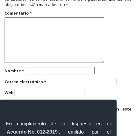
obligatorios están marcados con
*
Comentario
*
Nombre
*
Correo electrónico
*
Web
Guarda mi nombre, correo electrónico y web en este
navegador para la próxima vez que comente.
En cumplimiento de lo dispuesto en el
Acuerdo No. 012-2019
, emitido por el